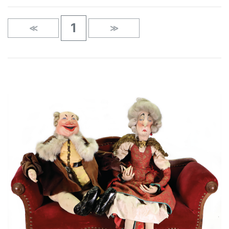
1
≪
≫