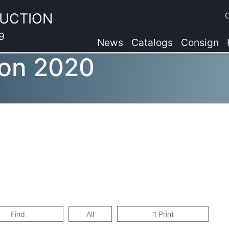
AUCTION
9
News
Catalogs
Consign
on 2020
Find
All
Print