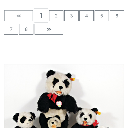
1
≪
2
3
4
5
6
7
8
≫