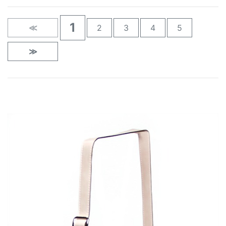
1
≪
2
3
4
5
≫