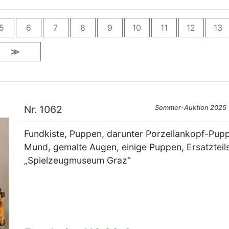
5
6
7
8
9
10
11
12
13
≫
Nr. 1062
Sommer-Auktion 2025
Fundkiste, Puppen, darunter Porzellankopf-Puppe
Mund, gemalte Augen, einige Puppen, Ersatzteils
„Spielzeugmuseum Graz“