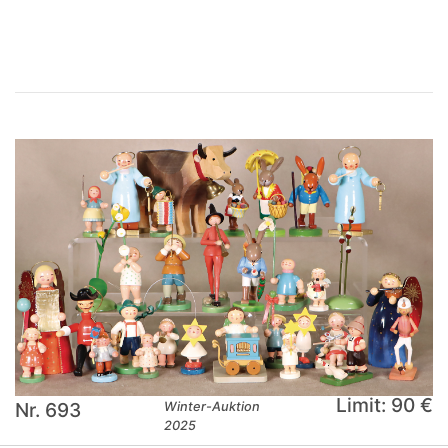
×
Limit: 90 €
Nr. 693
Winter-Auktion
2025