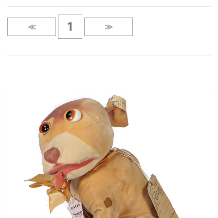
1
≪
≫